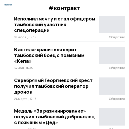
#контракт
Исполнил мечту и стал офицером
тамбовский участник
спецоперации
16 июля , 09:19
Общество
В ангела-хранителя верит
тамбовский боец с позывным
«Кепа»
14 мая , 16:15
Общество
Серебряный Георгиевский крест
получил тамбовский оператор
дронов
24 марта , 17:17
Общество
Медаль «За разминирование»
получил тамбовский доброволец
с позывным «Дед»