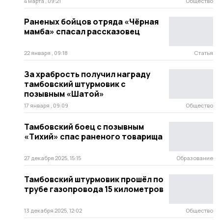
4 марта , 09:21
Общество
Раненых бойцов отряда «Чёрная
мамба» спасал рассказовец
22 января , 09:18
Статья
За храбрость получил награду
тамбовский штурмовик с
позывным «Шатой»
17 января , 09:09
Общество
Тамбовский боец с позывным
«Тихий» спас раненого товарища
27 декабря 2025, 15:15
Образование
Тамбовский штурмовик прошёл по
трубе газопровода 15 километров
13 декабря 2025, 12:02
Общество