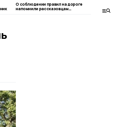
О соблюдении правил на дороге
Рассказо
ник
напомнили рассказовцам
любимым д
госавтоинспекторы и волонтёры
ль