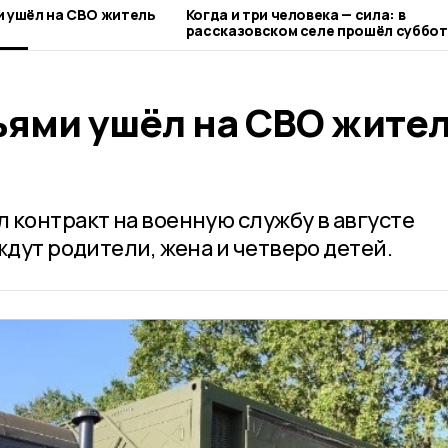
и ушёл на СВО житель
Когда и три человека — сила: в
рассказовском селе прошёл суббот
ьями ушёл на СВО жите
 контракт на военную службу в августе
ждут родители, жена и четверо детей.