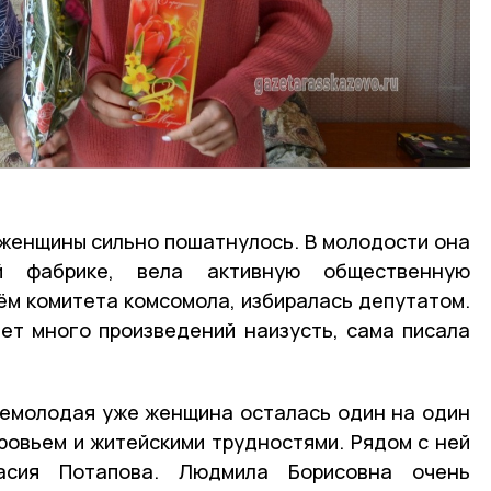
 женщины сильно пошатнулось. В молодости она
й фабрике, вела активную общественную
ём комитета комсомола, избиралась депутатом.
ет много произведений наизусть, сама писала
немолодая уже женщина осталась один на один
ровьем и житейскими трудностями. Рядом с ней
асия Потапова. Людмила Борисовна очень