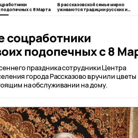
оцработники
В рассказовской семье мирно
 подопечных с 8 Марта
уживаются традиции русских и
чеченцев
е соцработники
оих подопечных с 8 Ма
сеннего праздника сотрудники Центра
селения города Рассказово вручили цветы
оящим на обслуживании на дому.