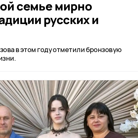
кой семье мирно
адиции русских и
зова в этом году отметили бронзовую
изни.