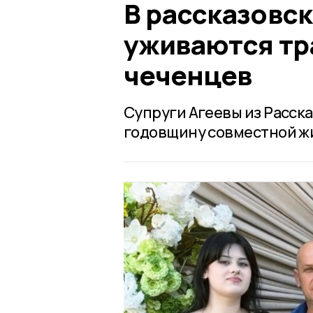
В рассказовс
уживаются тр
чеченцев
Супруги Агеевы из Расска
годовщину совместной ж