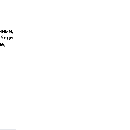
чным,
 беды
ие,