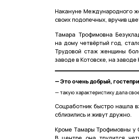
Накануне Международного же
своих подопечных, вручив цве
Тамара Трофимовна Безукла
на дому четвёртый год, стал
Трудовой стаж женщины бол
заводе в Котовске, на заводе 
— Это очень добрый, гостепр
такую характеристику дала сво
Соцработник быстро нашла в
сблизились и живут дружно.
Кроме Тамары Трофимовны у О
В центре она трудится чет