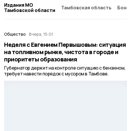
Издания МО
Тамбовская область
Бонд
Тамбовской области
Общество
Вчера, 15:01
Неделя с Евгением Первышовым: ситуация
на топливном рынке, чистота в городе и
приоритеты образования
Губернатор держит на контроле ситуацию с бензином,
требует навести порядок с мусором в Тамбове.