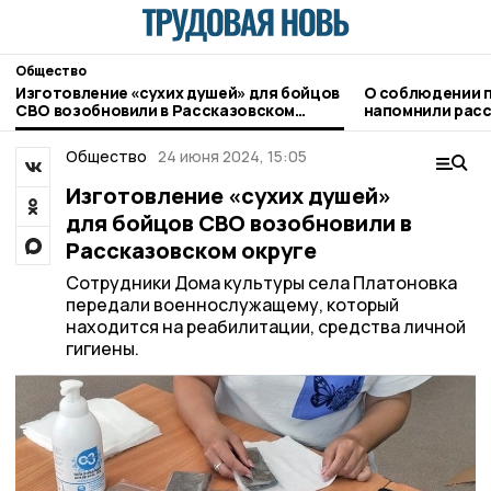
Общество
Изготовление «сухих душей» для бойцов
О соблюдении п
СВО возобновили в Рассказовском
напомнили рас
округе
госавтоинспек
Общество
24 июня 2024, 15:05
Изготовление «сухих душей»
для бойцов СВО возобновили в
Рассказовском округе
Сотрудники Дома культуры села Платоновка
передали военнослужащему, который
находится на реабилитации, средства личной
гигиены.