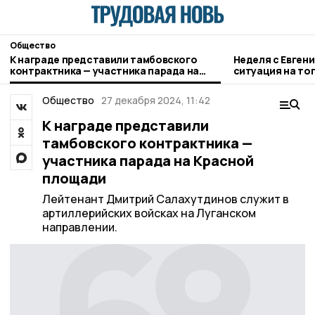
Общество
К награде представили тамбовского
Неделя с Евген
контрактника — участника парада на
ситуация на то
Красной площади
городе и приор
Общество
27 декабря 2024, 11:42
К награде представили
тамбовского контрактника —
участника парада на Красной
площади
Лейтенант Дмитрий Салахутдинов служит в
артиллерийских войсках на Луганском
направлении.