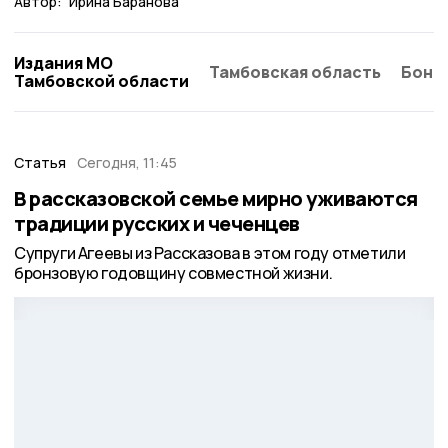
Автор:
Ирина Баранова
Издания МО
Тамбовская область
Бонд
Тамбовской области
Статья
Сегодня, 11:45
В рассказовской семье мирно уживаются
традиции русских и чеченцев
Супруги Агеевы из Рассказова в этом году отметили
бронзовую годовщину совместной жизни.