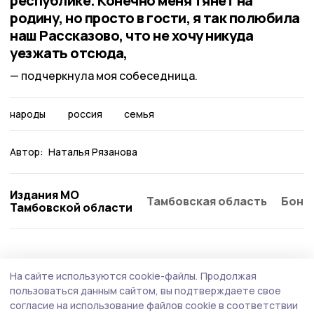
республике. Конечно меня тянет на
родину, но просто в гости, я так полюбила
наш Рассказово, что не хочу никуда
уезжать отсюда,
подчеркнула моя собеседница.
народы
россия
семья
Автор:
Наталья Рязанова
Издания МО
Тамбовская область
Бонд
Тамбовской области
Общество
Сегодня, 09:07
На сайте используются cookie-файлы.
Продолжая
По проекту рассказовского выпускника
пользоваться данным сайтом, вы подтверждаете свое
программы «Герои Тамбовщины»
согласие на использование файлов cookie в соответствии