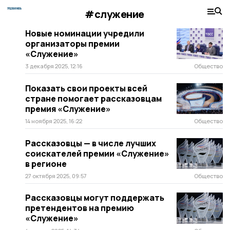
#служение
Новые номинации учредили
организаторы премии
«Служение»
3 декабря 2025, 12:16
Общество
Показать свои проекты всей
стране помогает рассказовцам
премия «Служение»
14 ноября 2025, 16:22
Общество
Рассказовцы — в числе лучших
соискателей премии «Служение»
в регионе
27 октября 2025, 09:57
Общество
Рассказовцы могут поддержать
претендентов на премию
«Служение»