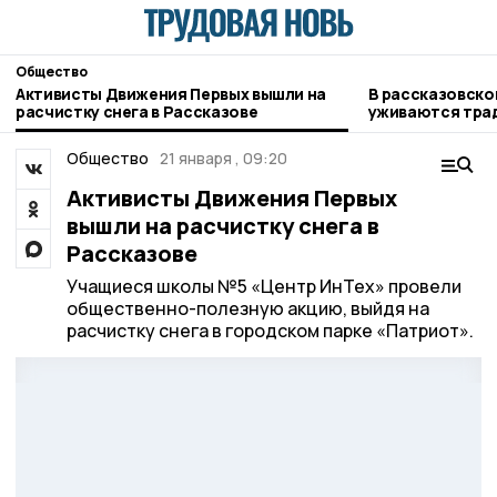
Общество
Активисты Движения Первых вышли на
В рассказовской семье мирно
расчистку снега в Рассказове
уживаются трад
чеченцев
Общество
21 января , 09:20
Активисты Движения Первых
вышли на расчистку снега в
Рассказове
Учащиеся школы №5 «Центр ИнТех» провели
общественно-полезную акцию, выйдя на
расчистку снега в городском парке «Патриот».