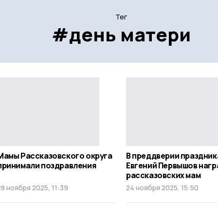
Тег
#день матери
Мамы Рассказовского округа
В преддверии праздник
принимали поздравления
Евгений Первышов наг
рассказовских мам
28 ноября 2025, 11:39
24 ноября 2025, 15:50