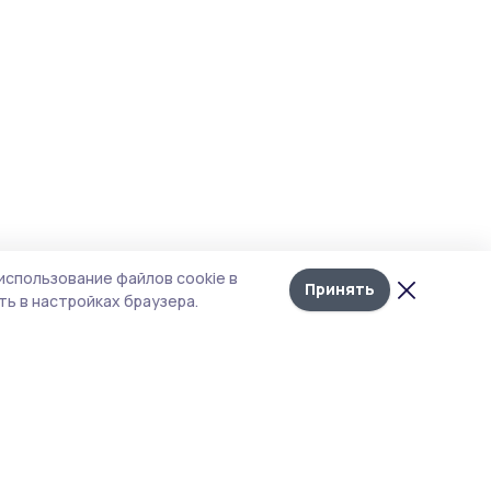
использование файлов cookie в
Принять
ь в настройках браузера.
итика конфиденциальности
т содержит сервисы, использующие
kies. Продолжая пользоваться данным
том, вы подтверждаете свое согласие на
льзование файлов cookie в соответствии с
тоящим уведомлением и Политикой
иденциальности. Использование «cookie»