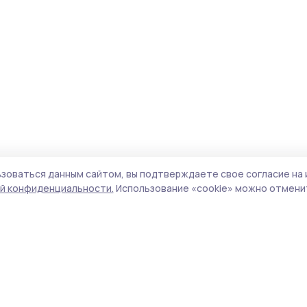
зоваться данным сайтом, вы подтверждаете свое согласие на 
й конфиденциальности.
Использование «cookie» можно отменит
Учредитель и издатель:
ООО «Издательский
Пол
дом «Тамбов»
Сай
Адрес редакции:
392000, Тамбовская обл.,
coo
г.Тамбов, ш. Моршанское, д.14а
сай
Номер телефона редакции:
8 (4752) 45-05-
испо
76
нас
Электронная почта редакции:
конф