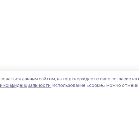
зоваться данным сайтом, вы подтверждаете свое согласие на 
й конфиденциальности.
Использование «cookie» можно отменит
Учредитель и издатель:
ООО «Издательский
Пол
дом «Тамбов»
Сай
Адрес редакции:
392000, Тамбовская обл.,
coo
г.Тамбов, ш. Моршанское, д.14а
сай
Номер телефона редакции:
8 (4752) 45-05-
испо
76
нас
Электронная почта редакции:
конф