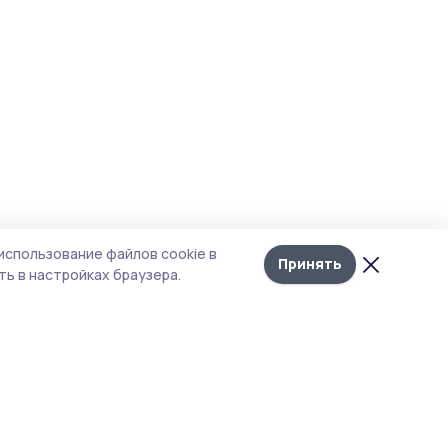
использование файлов cookie в
Принять
ь в настройках браузера.
итика конфиденциальности
т содержит сервисы, использующие
kies. Продолжая пользоваться данным
том, вы подтверждаете свое согласие на
льзование файлов cookie в соответствии с
тоящим уведомлением и Политикой
иденциальности. Использование «cookie»