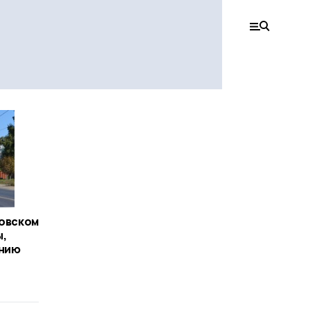
зовском
ы,
инию