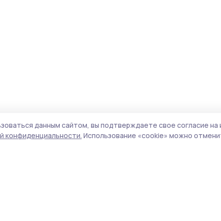
зоваться данным сайтом, вы подтверждаете свое согласие на 
й конфиденциальности.
Использование «cookie» можно отменит
Учредитель и издатель:
ООО «Издательский
Пол
дом «Тамбов»
Сай
Адрес редакции:
392000, Тамбовская обл.,
coo
г.Тамбов, ш. Моршанское, д.14а
сай
Номер телефона редакции:
8 (4752) 45-05-
испо
76
нас
Электронная почта редакции:
конф