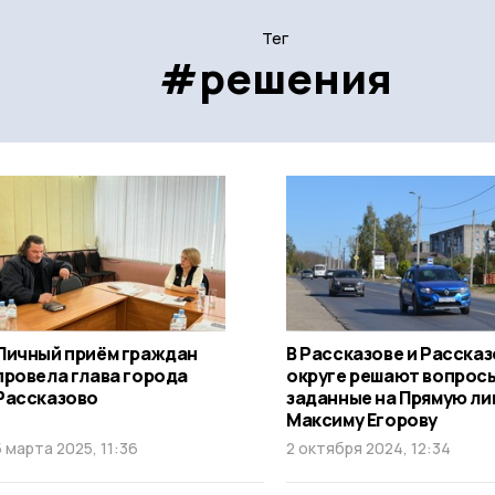
Тег
#решения
Личный приём граждан
В Рассказове и Расска
провела глава города
округе решают вопрос
Рассказово
заданные на Прямую л
Максиму Егорову
5 марта 2025, 11:36
2 октября 2024, 12:34