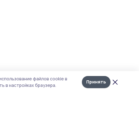
использование файлов cookie в
Принять
ь в настройках браузера.
итика конфиденциальности
т содержит сервисы, использующие
kies. Продолжая пользоваться данным
том, вы подтверждаете свое согласие на
льзование файлов cookie в соответствии с
тоящим уведомлением и Политикой
иденциальности. Использование «cookie»