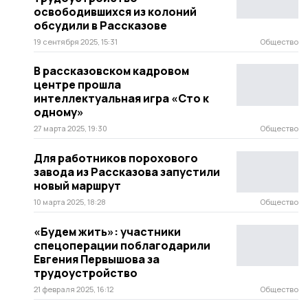
освободившихся из колоний
обсудили в Рассказове
19 сентября 2025, 15:31
Общество
В рассказовском кадровом
центре прошла
интеллектуальная игра «Сто к
одному»
27 марта 2025, 19:30
Общество
Для работников порохового
завода из Рассказова запустили
новый маршрут
10 марта 2025, 18:28
Общество
«Будем жить»: участники
спецоперации поблагодарили
Евгения Первышова за
трудоустройство
21 февраля 2025, 16:12
Общество