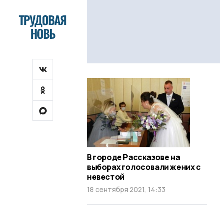
В городе Рассказове на
выборах голосовали жених с
невестой
18 сентября 2021, 14:33