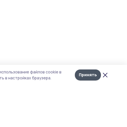
использование файлов cookie в
Принять
ь в настройках браузера.
итика конфиденциальности
т содержит сервисы, использующие
kies. Продолжая пользоваться данным
том, вы подтверждаете свое согласие на
льзование файлов cookie в соответствии с
тоящим уведомлением и Политикой
иденциальности. Использование «cookie»