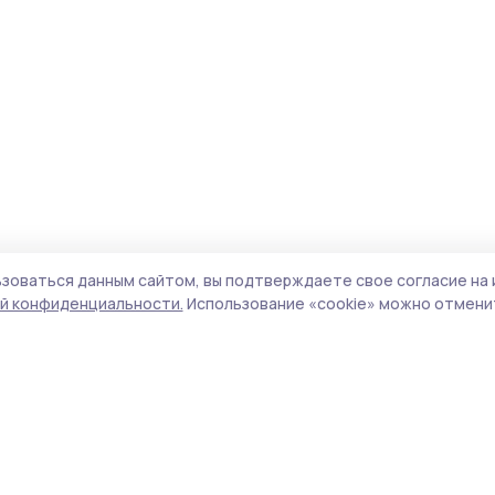
зоваться данным сайтом, вы подтверждаете свое согласие на 
й конфиденциальности.
Использование «cookie» можно отменит
Учредитель и издатель:
ООО «Издательский
Пол
дом «Тамбов»
Сай
Адрес редакции:
392000, Тамбовская обл.,
coo
г.Тамбов, ш. Моршанское, д.14а
сай
Номер телефона редакции:
8 (4752) 45-05-
испо
76
нас
Электронная почта редакции:
конф