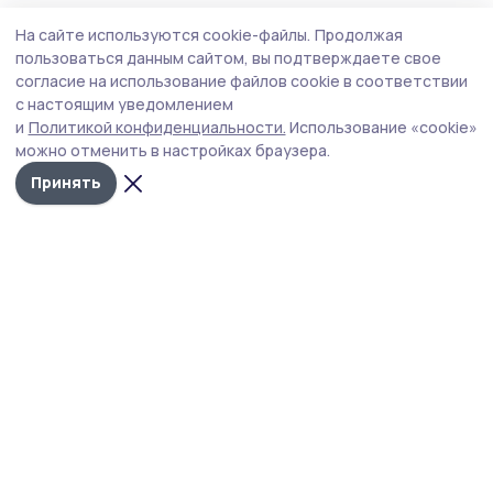
Спорт
2 августа , 09:15
На сайте используются cookie-файлы.
Продолжая
О своих победах в спорте участникам СВО
пользоваться данным сайтом, вы подтверждаете свое
рассказали ветераны из Рассказова
согласие на использование файлов cookie в соответствии
с настоящим уведомлением
В филиале регионального фонда «Защитники
и
Политикой конфиденциальности.
Использование «cookie»
Отечества» прошла встреча «Навигатор спортивных
можно отменить в настройках браузера.
возможностей».
Принять