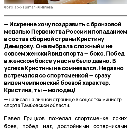
Фото: архив Виталия Ивлева
— Искренне хочу поздравить с бронзовой
медалью Первенства России и попаданием
в состав сборной страны Кристину
Демидову. Она выбрала сложный и не
совсем женский вид спорта — бокс. Побед
в женском боксе у нас не было давно. В
успехе Кристины не сомневался. Недавно
встречался со спортсменкой — сразу
виден чемпионский боевой характер.
Кристина, ты — молодец!
написал на личной странице в соцсетях министр
спорта Тамбовской области.
Павел Грицков пожелал спортсменке ярких
боев, побед над достойными соперниками