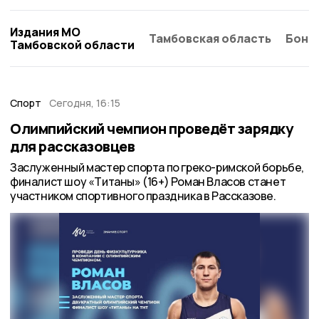
Издания МО
Тамбовская область
Бонд
Тамбовской области
Спорт
Сегодня, 16:15
Олимпийский чемпион проведёт зарядку
для рассказовцев
Заслуженный мастер спорта по греко-римской борьбе,
финалист шоу «Титаны» (16+) Роман Власов станет
участником спортивного праздника в Рассказове.