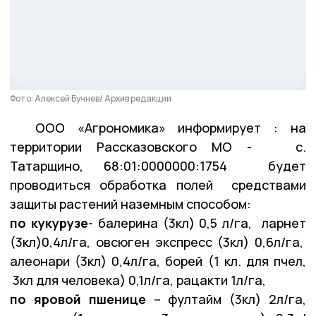
Фото: Алексей Бучнев/ Архив редакции
ООО «Агрономика» информирует : на
территории Рассказовского МО - с.
Татарщино, 68:01:0000000:1754 будет
проводиться обработка полей средствами
защиты растений наземным способом:
по кукурузе
- балерина (3кл) 0,5 л/га, ларнет
(3кл)0,4л/га, овсюген экспресс (3кл) 0,6л/га,
алеонари (3кл) 0,4л/га, борей (1 кл. для пчел,
3кл для человека) 0,1л/га, рацакти 1л/га,
по яровой пшенице
– фултайм (3кл) 2л/га,