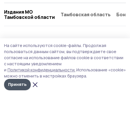
Издания МО
Тамбовская область
Бонд
Тамбовской области
АПК
29 июля , 15:46
На сайте используются cookie-файлы.
Продолжая
ООО «Агрономика» сообщает о
пользоваться данным сайтом, вы подтверждаете свое
запланированных работах по применению
согласие на использование файлов cookie в соответствии
с настоящим уведомлением
пестицидов и агрохимикатов
и
Политикой конфиденциальности.
Использование «cookie»
можно отменить в настройках браузера.
Принять